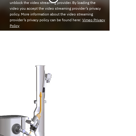
unblock the video streaming provider. By loading the
video you accept the video streaming provider’s privacy
policy. More information about the video streaming
provider’s privacy policy can be found here:
Vimeo Privacy
Policy