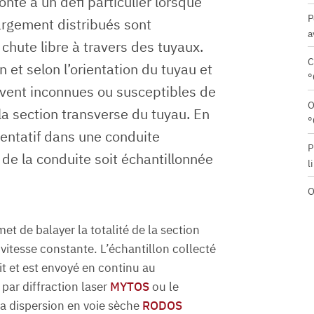
onté à un défi particulier lorsque
P
argement distribués sont
a
chute libre à travers des tuyaux.
C
n et selon l’orientation du tuyau et
°
uvent inconnues ou susceptibles de
O
 la section transverse du tuyau. En
°
entatif dans une conduite
P
de la conduite soit échantillonnée
l
O
 de balayer la totalité de la section
vitesse constante. L’échantillon collecté
t et est envoyé en continu au
par diffraction laser
MYTOS
ou le
la dispersion en voie sèche
RODOS