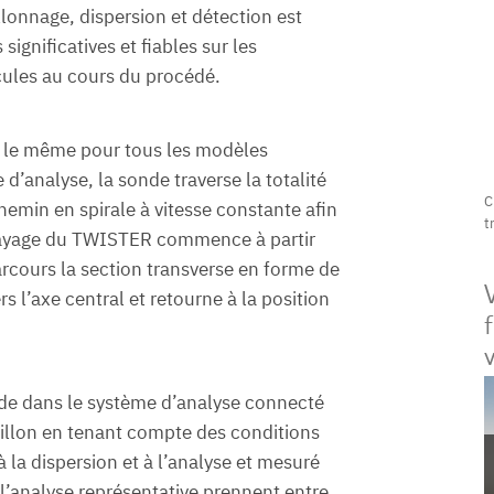
lonnage, dispersion et détection est
significatives et fiables sur les
icules au cours du procédé.
t le même pour tous les modèles
’analyse, la sonde traverse la totalité
C
hemin en spirale à vitesse constante afin
t
alayage du TWISTER commence à partir
rcours la section transverse en forme de
s l’axe central et retourne à la position
v
ide dans le système d’analyse connecté
tillon en tenant compte des conditions
à la dispersion et à l’analyse et mesuré
l’analyse représentative prennent entre