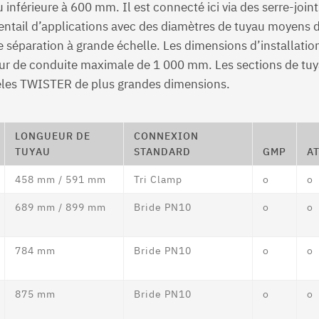
 inférieure à 600 mm. Il est connecté ici via des serre-joi
ntail d’applications avec des diamètres de tuyau moyens
 séparation à grande échelle. Les dimensions d’installation
ur de conduite maximale de 1 000 mm. Les sections de tu
èles TWISTER de plus grandes dimensions.
LONGUEUR DE
CONNEXION
TUYAU
STANDARD
GMP
A
458 mm / 591 mm
Tri Clamp
o
o
689 mm / 899 mm
Bride PN10
o
o
784 mm
Bride PN10
o
o
875 mm
Bride PN10
o
o