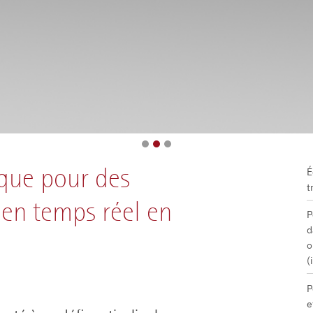
que pour des
É
t
 en temps réel en
P
d
o
(
P
e