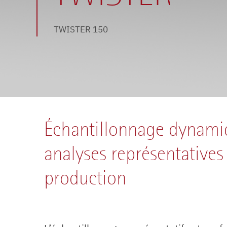
TWISTER 50
TWISTER 150
TWISTER 200
Échantillonnage dynami
analyses représentatives
production