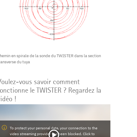
hemin en spirale de la sonde du TWISTER dans la section
ransverse du tuya
Voulez-vous savoir comment
fonctionne le TWISTER ? Regardez la
idéo !
To protect your personal data, your connection to the
video streaming provider has been blocked. Click to