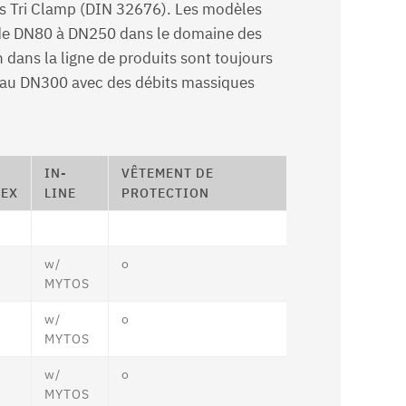
nts Tri Clamp (DIN 32676). Les modèles
 de DN80 à DN250 dans le domaine des
 dans la ligne de produits sont toujours
yau DN300 avec des débits massiques
IN-
VÊTEMENT DE
TEX
LINE
PROTECTION
w/
o
MYTOS
w/
o
MYTOS
w/
o
MYTOS