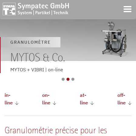
GRANULOMÈTRE
GRANULOMÈTRE
GRANULOMÈTRE
MYTOS & Co.
MYTOS & Co.
MYTOS & Co.
MYTOS + TWISTER | in-line
MYTOS + VIBRI | on-line
MYTOS + VIBRI | at-line
in-
on-
at-
off-
line
line
line
line
Granulométrie précise pour les